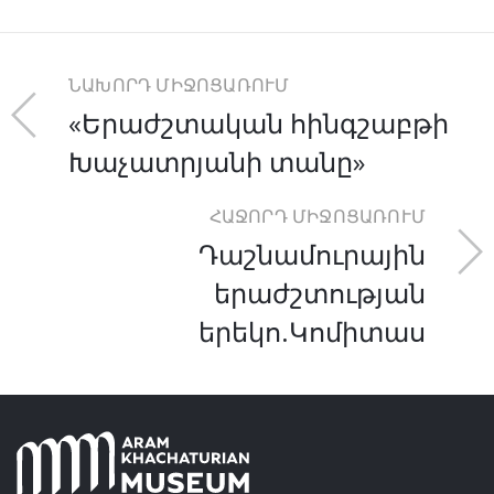
ՆԱԽՈՐԴ ՄԻՋՈՑԱՌՈՒՄ
«Երաժշտական հինգշաբթի
Խաչատրյանի տանը»
ՀԱՋՈՐԴ ՄԻՋՈՑԱՌՈՒՄ
Դաշնամուրային
երաժշտության
երեկո.Կոմիտաս