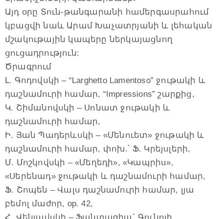
Այդ օրը Տուն-թանգարանի համերգասրահում
կբացվի նաև Արամ Խաչատրյանի և լեհական
մշակութային կապերը ներկայացնող
ցուցադրություն:
Ծրագրում
Լ. Գոդովսկի – “Larghetto Lamentoso” ջութակի և
դաշնամուրի համար, “Impressions” շարքից,
Կ. Շիմանովսկի – Սոնատ ջութակի և
դաշնամուրի համար,
Ի. Յան Պադերևսկի – «Մենուետ» ջութակի և
դաշնամուրի համար, փոխ.՝ Ֆ. Կրեյսլերի,
Մ. Մոշկովսկի – «Մեղեդի», «Կապրիս»,
«Սերենադ» ջութակի և դաշնամուրի համար,
Ֆ. Շոպեն – Վալս դաշնամուրի համար, լյա
բեմոլ մաժոր, op. 42,
Հ. Վենյավսկի – Ֆանտազիա` Գունոյի