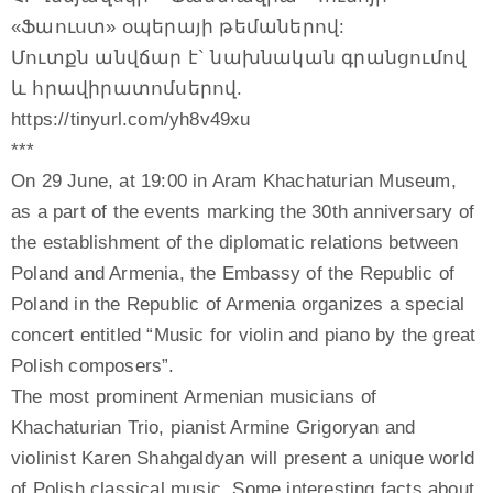
«Ֆաուստ» օպերայի թեմաներով:
Մուտքն անվճար է` նախնական գրանցումով
և հրավիրատոմսերով.
https://tinyurl.com/yh8v49xu
***
On 29 June, at 19:00 in Aram Khachaturian Museum,
as a part of the events marking the 30th anniversary of
the establishment of the diplomatic relations between
Poland and Armenia, the Embassy of the Republic of
Poland in the Republic of Armenia organizes a special
concert entitled “Music for violin and piano by the great
Polish composers”.
The most prominent Armenian musicians of
Khachaturian Trio, pianist Armine Grigoryan and
violinist Karen Shahgaldyan will present a unique world
of Polish classical music. Some interesting facts about