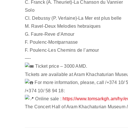
C. Franck (A. Theuriet)-La Chanson du Vannier
Solo
Cl. Debussy (P. Verlaine)-La Mer est plus belle
M. Ravel-Deux Melodies hebraiques
G. Faure-Reve d’Amour
F. Poulenc-Montparnasse
F. Poulenc-Les Chemins de l’amour
—-
Ticket price – 3000 AMD.
Tickets are available at Aram Khachaturian Muse
For more information, please, call /+374 10/ 
/+374 10/ 58 94 18:
Online sale :
https://www.tomsarkgh.am/hy/e
The Concert Hall of Aram Khachaturian Museum /A