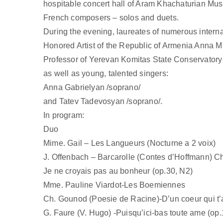
hospitable concert hall of Aram Khachaturian Mu
French composers – solos and duets.
During the evening, laureates of numerous interna
Honored Artist of the Republic of Armenia Anna M
Professor of Yerevan Komitas State Conservatory 
as well as young, talented singers:
Anna Gabrielyan /soprano/
and Tatev Tadevosyan /soprano/.
In program:
Duo
Mime. Gail – Les Langueurs (Nocturne a 2 voix)
J. Offenbach – Barcarolle (Contes d’Hoffmann) Ch.
Je ne croyais pas au bonheur (op.30, N2)
Mme. Pauline Viardot-Les Boemiennes
Ch. Gounod (Poesie de Racine)-D’un coeur qui t
G. Faure (V. Hugo) -Puisqu’ici-bas toute ame (op.