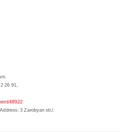
um.
52 26 91,
vent/48922
ddress: 3 Zarobyan str./.