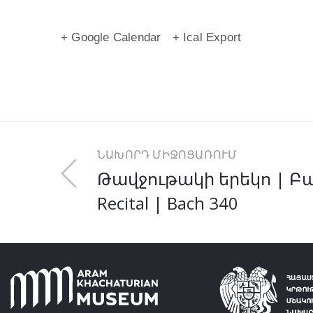
+ Google Calendar
+ Ical Export
ՆԱԽՈՐԴ ՄԻՋՈՑԱՌՈՒՄ
Թավջութակի երեկո | Բախ
Recital | Bach 340