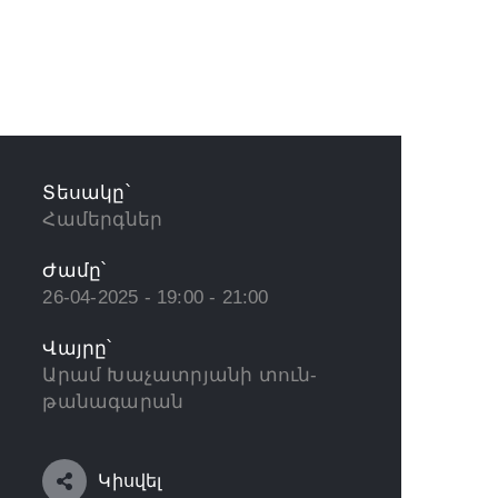
Տեսակը՝
Համերգներ
Ժամը՝
26-04-2025 - 19:00 - 21:00
Վայրը՝
Արամ Խաչատրյանի տուն-
թանագարան
Կիսվել