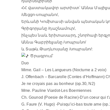
դափնեկիրներ՝
ՀՀ վաստակավոր արտիստ՝ Աննա Մայիլյ
/մեցցո-սոպրանո/,
Երևանի Կոմիտասի անվան պետական կոն
Գրիգորյանը /դաշնամուր/,
ինչպես նաև երիտասարդ, շնորհալի երգչո
Աննա Գաբրիելյանը /սոպրանո/
և Տաթև Թադևոսյանը /սոպրանո/:
Ծրագրում՝
Duo
Mime. Gail – Les Langueurs (Nocturne a 2 voix)
J. Offenbach – Barcarolle (Contes d’Hoffmann) Ch.
Je ne croyais pas au bonheur (op.30, N2)
Mme. Pauline Viardot-Les Boemiennes
Ch. Gounod (Poesie de Racine)-D’un coeur qui t
G. Faure (V. Hugo) -Puisqu’ici-bas toute ame (op.