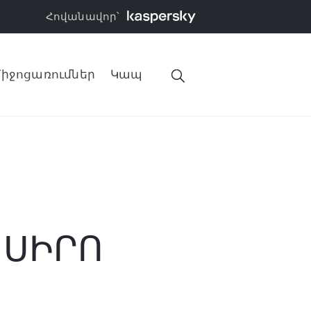
Հովանավոր՝
իջոցառումներ
Կապ
/ ՍԻՐՈ