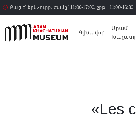
Բաց է՝ երկ.-ուրբ. ժամը՝ 11:00-17:00, շբթ.՝ 11:00-16:30
Արամ
Գլխավոր
Խաչատր
«Les 