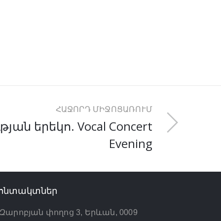
ՀԱՋՈՐԴ ՄԻՋՈՑԱՌՈՒՄ
յան երեկո. Vocal Concert
Evening
ոնտակտներ
Զարոբյան փողոց 3, Երևան, 0009