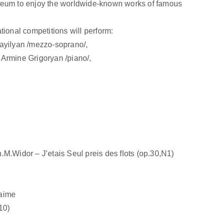
seum to enjoy the worldwide-known works of famous
tional competitions will perform:
ayilyan /mezzo-soprano/,
Armine Grigoryan /piano/,
M.Widor – J’etais Seul preis des flots (op.30,N1)
’aime
10)