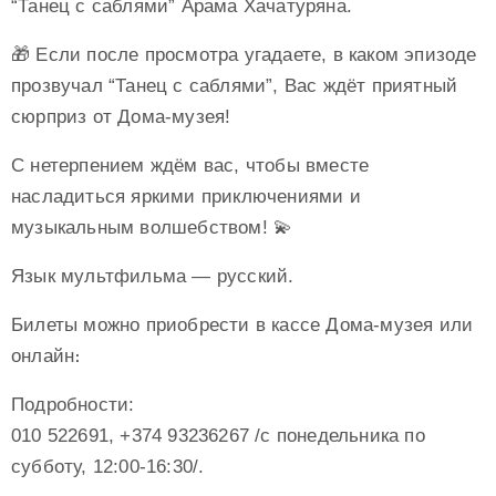
“Танец с саблями” Арамa Хачатурянa.
🎁 Если после просмотра угадаете, в каком эпизоде
прозвучал “Танец с саблями”, Вас ждёт приятный
сюрприз от Дома-музея!
С нетерпением ждём вас, чтобы вместе
насладиться яркими приключениями и
музыкальным волшебством! 💫
Язык мультфильма — русский.
Билеты можно приобрести в кассе Дома-музея или
онлайн։
Подробности:
010 522691, +374 93236267 /с понедельника по
субботу, 12:00-16:30/.