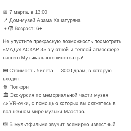
📅 7 марта, в 13:00
📍 Дом-музей Арама Хачатуряна
👧🧒 Возраст: 6+
Не упустите прекрасную возможность посмотреть
«МАДАГАСКАР 3» в уютной и тёплой атмосфере
нашего Музыкального кинотеатра!
🎟 Стоимость билета — 3000 драм, в которую
входит:
🍿 Попкорн
🏛 Экскурсия по мемориальной части музея
🥽 VR-очки, с помощью которых вы окажетесь в
волшебном мире музыки Маэстро.
🎼 В мультфильме звучит всемирно известный