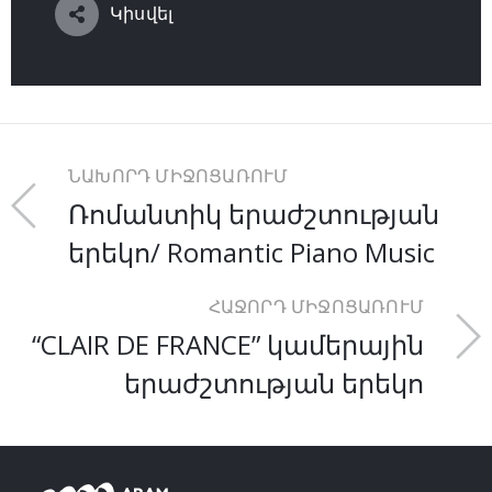
Կիսվել
ՆԱԽՈՐԴ ՄԻՋՈՑԱՌՈՒՄ
Ռոմանտիկ երաժշտության
երեկո/ Romantic Piano Music
ՀԱՋՈՐԴ ՄԻՋՈՑԱՌՈՒՄ
“CLAIR DE FRANCE” կամերային
երաժշտության երեկո