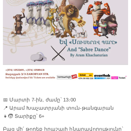
📅 Մարտի 7-ին, ժամը՝ 13։00
📍 Արամ Խաչատրյանի տուն-թանգարան
👧🧒 Տարիքը՝ 6+
Բաց մի՛ թողեք հրաշալի հնարավորությունը՝