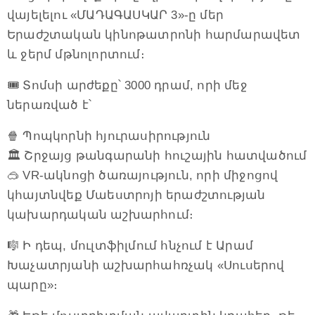
վայելելու «ՄԱԴԱԳԱՍԿԱՐ 3»-ը մեր
Երաժշտական կինոթատրոնի հարմարավետ
և ջերմ մթնոլորտում։
🎟 Տոմսի արժեքը՝ 3000 դրամ, որի մեջ
ներառված է՝
🍿 Պոպկորնի հյուրասիրություն
🏛 Շրջայց թանգարանի հուշային հատվածում
🥽 VR-ակնոցի ծառայություն, որի միջոցով
կհայտնվեք Մաեստրոյի երաժշտության
կախարդական աշխարհում։
🎼 Ի դեպ, մուլտֆիլմում հնչում է Արամ
Խաչատրյանի աշխարհահռչակ «Սուսերով
պարը»։