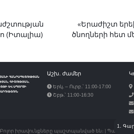
աժշտության
«Երաժիշտ երե
իո (Իտալիա)
ծնողների հետ մ
Աշխ. ժամեր
Կ
Երկ. – Ուրբ.՝ 11:00-17:00
Շբթ.՝ 11:00-16:30
1. Գա
 Բոլոր իրավունքները պաշտպանված են։ | Պատրաս