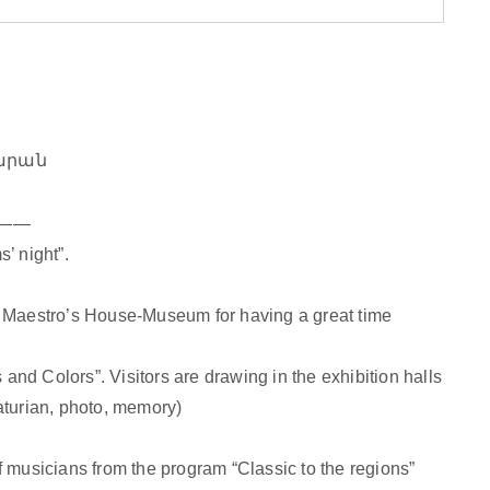
արան
——
’ night”.
o Maestro’s House-Museum for having a great time
nd Colors”. Visitors are drawing in the exhibition halls
haturian, photo, memory)
f musicians from the program “Classic to the regions”