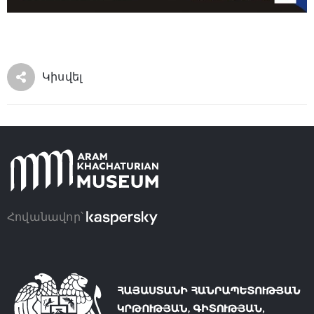
Կիսվել
Հովանավոր՝