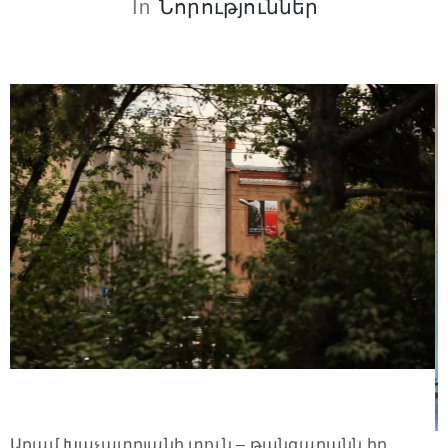
In
Նորություններ
Արամ Խաչատրյանի տուն – թանգարանն իր