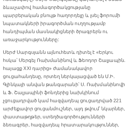
ձևաչափով համագործակցությանը
պարբերական բնույթ հաղորդելը և լսել ֆորումի
նպատակների իրագործման ուղղությամբ
հանդիպման մասնակիցների ծրագրերն ու
առաջարկությունները:
Սերժ Սարգսյանն այնուհետև դիտել է «Երկու
հսկա՝ Սերգեյ Ռախմանինով և Ֆեոդոր Շալյապին.
հայացք XXI դարից» ժամանակավոր
ցուցահանդեսը, որտեղ ներկայացված են Մ.Ի.
Գլինկայի անվան թանգարանի՝ Ս. Ռախմանինովի
և Ֆ. Շալյապինի ֆոնդերից նախկինում
չցուցադրված կամ հազվադեպ ցուցադրված 221
արժեքավոր ցուցանմուշներ, այդ թվում՝ նկարներ,
փաստաթղթեր, ստեղծագործությունների
ձեռագրեր, հազվադեպ հրատարակություններ,