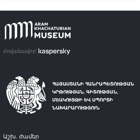
Հովանավոր՝
Աշխ. ժամեր