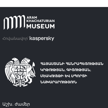
Հովանավոր՝
Աշխ. ժամեր