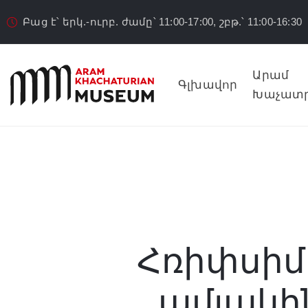
Բաց է՝ երկ.-ուրբ. ժամը՝ 11:00-17:00, շբթ.՝ 11:00-16:30
Արամ
Գլխավոր
Խաչատր
Հռիփսիմե
ամյակի