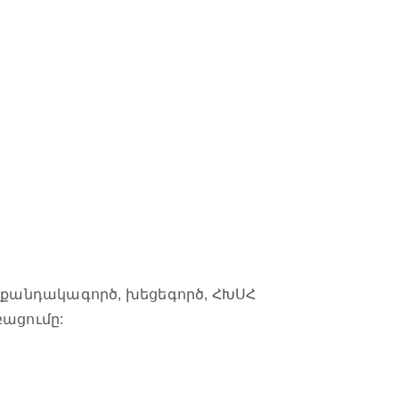
ր քանդակագործ, խեցեգործ, ՀԽՍՀ
բացումը: