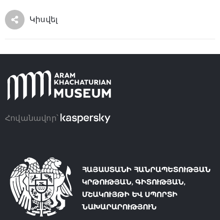
Կիսվել
Հովանավոր՝