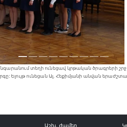
անգարանում տեղի ունեցավ կրթական ծրագրերի շ
գը: Ելույթ ունեցան Ալ. Հեքիմյանի անվան երաժշտ
Աշխ. ժամեր
Կ