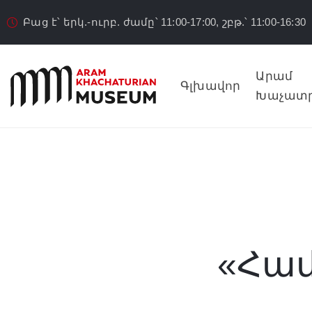
Բաց է՝ երկ.-ուրբ. ժամը՝ 11:00-17:00, շբթ.՝ 11:00-16:30
Արամ
Գլխավոր
Խաչատր
«Համ