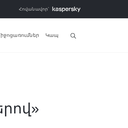
Հովանավոր՝
իջոցառումներ
Կապ
երով»