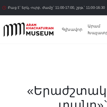
Բաց է՝ երկ.-ուրբ. ժամը՝ 11:00-17:00, շբթ.՝ 11:00-16:30
Արամ
Գլխավոր
Խաչատր
«Երաժշտակ
տանը»