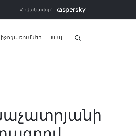
Հովանավոր՝
իջոցառումներ
Կապ
Խաչատրյանի
րագրով