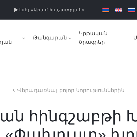
Լսել «Արամ Խաչատրյան»
Կրթական
Թանգարան
Մ
յան
ծրագրեր
Վերադառնալ բոլոր նորություններին
ան հինգշաբթի 
` «Փախուստ» խո