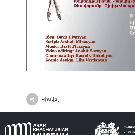
Կիսվել