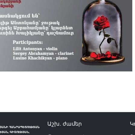
Աշխ. ժամեր
Կ