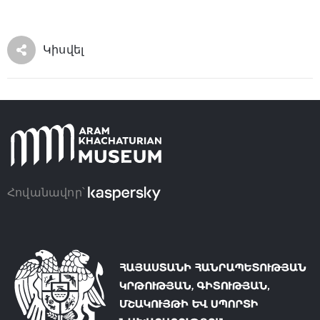
Կիսվել
Հովանավոր՝