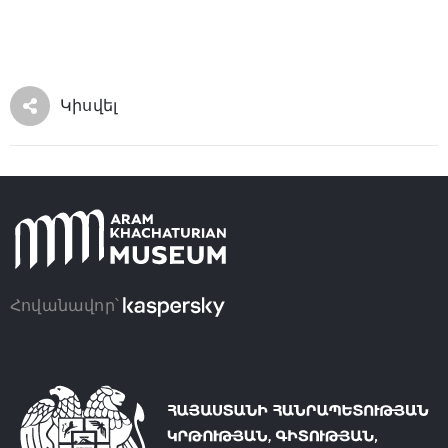
Կիսվել
Հովանավոր՝