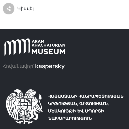
Կիսվել
Հովանավոր՝