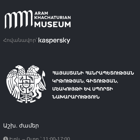
Հովանավոր՝
Աշխ. ժամեր
Երկ. – Ուրբ.՝ 11:00-17:00