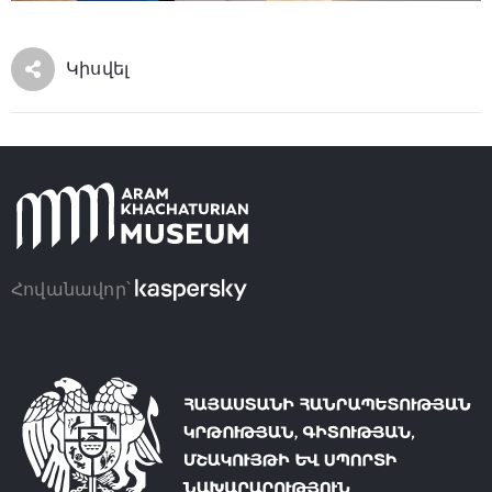
Կիսվել
Հովանավոր՝