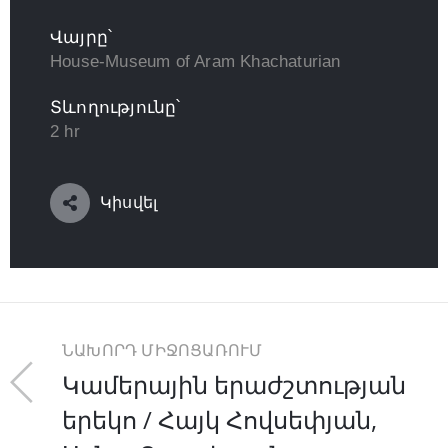
Վայրը՝
House-Museum of Aram Khachaturian
Տևողությունը՝
2 hr
Կիսվել
ՆԱԽՈՐԴ ՄԻՋՈՑԱՌՈՒՄ
Կամերային երաժշտության
երեկո / Հայկ Հովսեփյան,