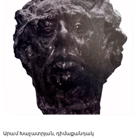
Արամ Խաչատրյան, դիմաքանդակ