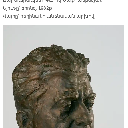
Ճարտարապետ՝ Գևորգ Սաֆրասբեկյան
Նյութը՝ բրոնզ, 1982թ.
Վայրը՝ հեղինակի անձնական արխիվ