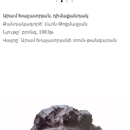
Արամ Խաչատրյան, դիմաքանդակ
Քանդակագործ` Լևոն Թոքմաջյան
Նյութը՝ բրոնզ, 1983թ.
Վայրը` Արամ Խաչատրյանի տուն-թանգարան