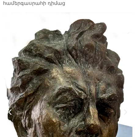
համերգասրահի դիմաց