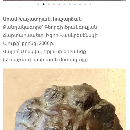
Արամ Խաչատրյան, հուշարձան
Քանդակագործ՝ Գեորգի Ֆրանգուլյան
Ճարտարապետ՝ Իգոր Վասկրեսենսկի
Նյութը՝ բրոնզ, 2006թ.
Վայրը՝ Մոսկվա, Բրյուսի նրբանցք
(Ա.Խաչատրյանի տան մոտակայք)