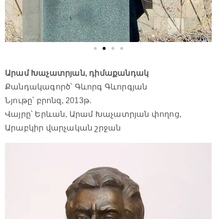
Արամ Խաչատրյան, դիմաքանդակ
Քանդակագործ՝ Գևորգ Գևորգյան
Նյութը՝ բրոնզ, 2013թ.
Վայրը՝ Երևան, Արամ Խաչատրյան փողոց,
Արաբկիր վարչական շրջան