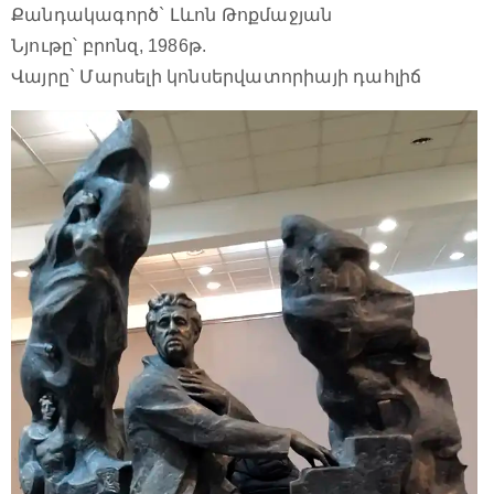
Քանդակագործ` Լևոն Թոքմաջյան
Նյութը՝ բրոնզ, 1986թ.
Վայրը` Մարսելի կոնսերվատորիայի դահլիճ