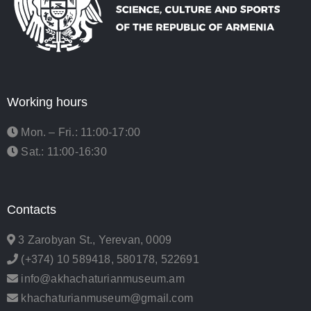
Working hours
Mon. – Fri.: 11:00-17:00
Sat.: 11:00-16:30
Contacts
3 Zarobyan St., Yerevan, 0009
(+374) 10 589418, 580178, 522691
info@akhachaturianmuseum.am
khachaturianmuseum@gmail.com