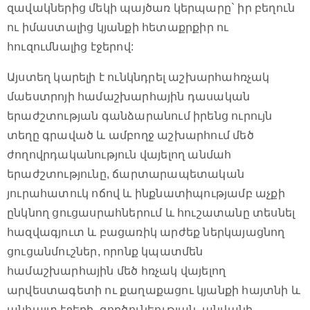
զավակներից մեկի պայծառ կերպարը` իր բեղուն
ու իմաստալից կյանքի հետաքրքիր ու
հուզումնալից էջերով:
Այստեղ կարելի է ունկնդրել աշխարհահռչակ
մաեստրոյի համաշխարհային դասական
երաժշտության գանձարանում իրենց ուրույն
տեղը գրաված և ամբողջ աշխարհում մեծ
ժողովրդականություն վայելող անմահ
երաժշտությունը, ճարտարապետական
յուրահատուկ ոճով և ինքնատիպությամբ աչքի
ընկնող ցուցասրահներում և հուշատանը տեսնել
հազվագյուտ և բացառիկ արժեք ներկայացնող
ցուցանմուշներ, որոնք կպատմեն
համաշխարհային մեծ հռչակ վայելող
արվեստագետի ու քաղաքացու կյանքի հայտնի և
անհայտ էջերի, գործունեության, անվանի